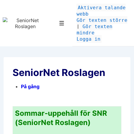
↓
Aktivera talande
Hoppa
webb
till
Gör texten större
huvudinnehåll
Meny
|
Gör texten
mindre
Logga in
SeniorNet Roslagen
På gång
Sommar-uppehåll för SNR
(SeniorNet Roslagen)