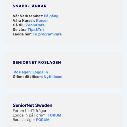
SNABB-LÄNKAR
Vår Verksamhet:
På gång
Våra Kurser:
Kurser
Gå till:
ZoomCafé
Se våra
Tips&Trix
Ladda ner:
Fri programvara
SENIORNET ROSLAGEN
Roslagen: Logga in
Glömt ditt lösen:
Nytt lösen
SeniorNet Sweden
Forum för IT-frågor
Logga in på Forum:
FORUM
Bara läsläge:
FORUM