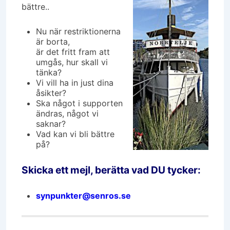
bättre..
Nu när restriktionerna
är borta,
är det fritt fram att
umgås, hur skall vi
tänka?
Vi vill ha in just dina
åsikter?
Ska något i supporten
ändras, något vi
saknar?
Vad kan vi bli bättre
på?
Skicka ett mejl, berätta vad DU tycker:
synpunkter@senros.se