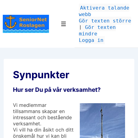
↓
Aktivera talande
Hoppa
webb
till
Gör texten större
huvudinnehåll
Meny
|
Gör texten
mindre
Logga in
Synpunkter
Hur ser Du på vår verksamhet?
Vi medlemmar
tillsammans skapar en
intressant och bestående
verksamhet.
Vi vill ha din åsikt och ditt
önskemål hur vi kan bli