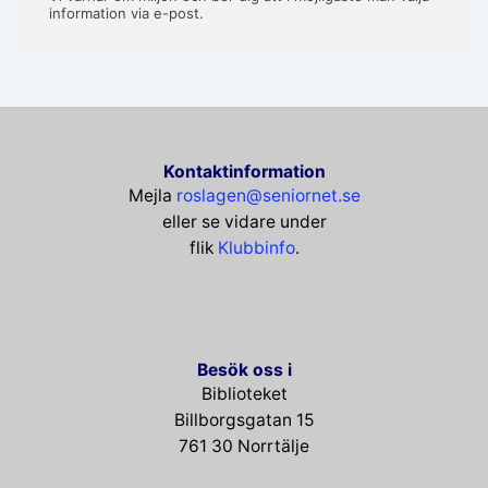
information via e-post.
Kontaktinformation
Mejla
roslagen@seniornet.se
eller se vidare under
flik
Klubbinfo
.
Besök oss i
Biblioteket
Billborgsgatan 15
761 30 Norrtälje