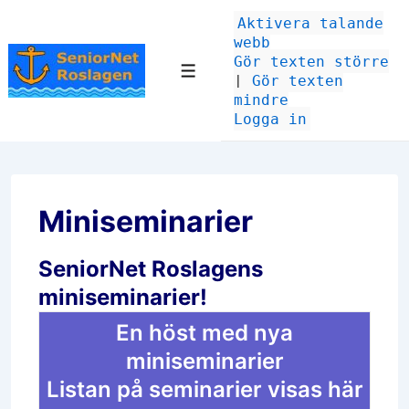
↓
Aktivera talande
Hoppa
webb
till
Gör texten större
huvudinnehåll
Meny
|
Gör texten
mindre
Logga in
Miniseminarier
SeniorNet Roslagens
miniseminarier!
En höst med nya
miniseminarier
Listan på seminarier visas här