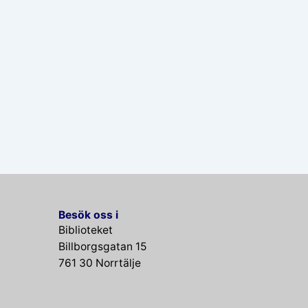
Besök oss i
Biblioteket
Billborgsgatan 15
761 30 Norrtälje