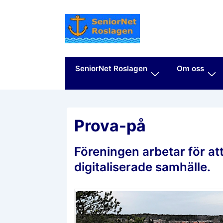
↓
Hoppa
till
huvudinnehåll
Huvudnavigering
SeniorNet Roslagen
Om oss
Prova-på
Föreningen arbetar för att
digitaliserade samhälle.