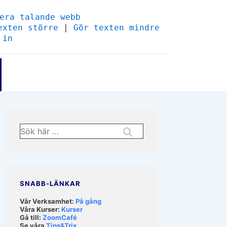
era talande webb
exten större
|
Gör texten mindre
 in
Sök
efter:
SNABB-LÄNKAR
Vår Verksamhet:
På gång
Våra Kurser:
Kurser
Gå till:
ZoomCafé
Se våra
Tips&Trix