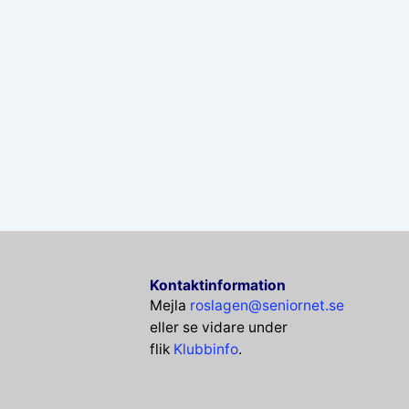
Kontaktinformation
Mejla
roslagen@seniornet.se
eller se vidare under
flik
Klubbinfo
.